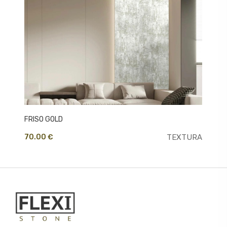
FRISO GOLD
PA
RA
70.00 €
TEXTURA
70